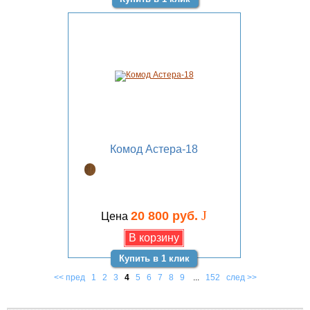
Комод Астера-18
J
20 800 руб.
Цена
Купить в 1 клик
<< пред
1
2
3
4
5
6
7
8
9
...
152
след >>