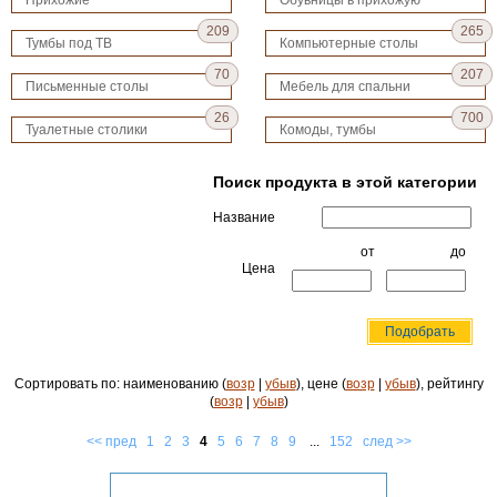
Прихожие
Обувницы в прихожую
209
265
Тумбы под ТВ
Компьютерные столы
70
207
Письменные столы
Мебель для спальни
26
700
Туалетные столики
Комоды, тумбы
Поиск продукта в этой категории
Название
от
до
Цена
Сортировать по: наименованию (
возр
|
убыв
), цене (
возр
|
убыв
), рейтингу
(
возр
|
убыв
)
<< пред
1
2
3
4
5
6
7
8
9
...
152
след >>