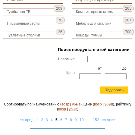
Прихожие
Обувницы в прихожую
209
265
Тумбы под ТВ
Компьютерные столы
70
207
Письменные столы
Мебель для спальни
26
700
Туалетные столики
Комоды, тумбы
Поиск продукта в этой категории
Название
от
до
Цена
Сортировать по: наименованию (
возр
|
убыв
), цене (
возр
|
убыв
), рейтингу
(
возр
|
убыв
)
<< пред
1
2
3
4
5
6
7
8
9
10
...
152
след >>