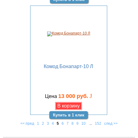
Комод Бонапарт-10 Л
J
13 000 руб.
Цена
Купить в 1 клик
<< пред
1
2
3
4
5
6
7
8
9
10
...
152
след >>