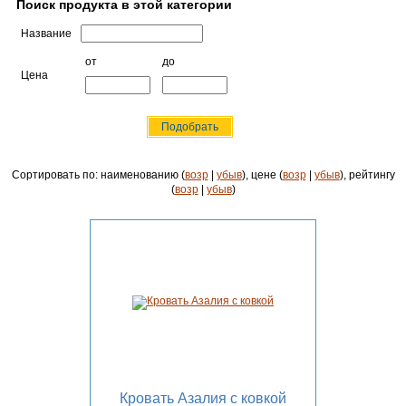
Поиск продукта в этой категории
Название
от
до
Цена
Сортировать по: наименованию (
возр
|
убыв
), цене (
возр
|
убыв
), рейтингу
(
возр
|
убыв
)
Кровать Азалия с ковкой