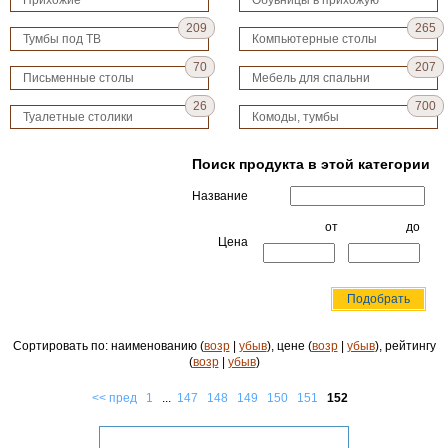
Прихожие
Обувницы в прихожую
209
265
Тумбы под ТВ
Компьютерные столы
70
207
Письменные столы
Мебель для спальни
26
700
Туалетные столики
Комоды, тумбы
Поиск продукта в этой категории
Название
от
до
Цена
Сортировать по: наименованию (
возр
|
убыв
), цене (
возр
|
убыв
), рейтингу
(
возр
|
убыв
)
<< пред
1
...
147
148
149
150
151
152