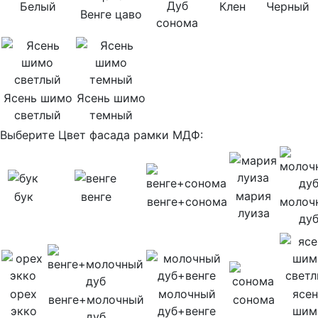
Дуб
Белый
Клен
Черный
Венге цаво
сонома
Ясень шимо
Ясень шимо
светлый
темный
Выберите Цвет фасада рамки МДФ:
мария
бук
венге
венге+сонома
молоч
луиза
ду
орех
молочный
ясен
венге+молочный
сонома
экко
дуб+венге
шим
дуб