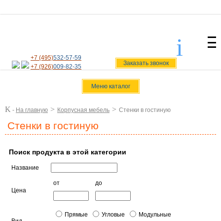
i
svoiamebel@yandex.ru
+7 (495)
532-57-59
Заказать звонок
+7 (926)
009-82-35
Меню каталог
K
>
>
-
На главную
Корпусная мебель
Стенки в гостиную
Стенки в гостиную
Поиск продукта в этой категории
Название
от
до
Цена
Прямые
Угловые
Модульные