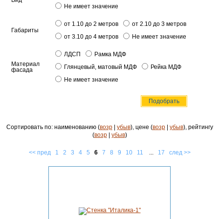
Вид
Не имеет значение
от 1.10 до 2 метров
от 2.10 до 3 метров
Габариты
от 3.10 до 4 метров
Не имеет значение
ЛДСП
Рамка МДФ
Материал
Глянцевый, матовый МДФ
Рейка МДФ
фасада
Не имеет значение
Сортировать по: наименованию (
возр
|
убыв
), цене (
возр
|
убыв
), рейтингу
(
возр
|
убыв
)
<< пред
1
2
3
4
5
6
7
8
9
10
11
...
17
след >>