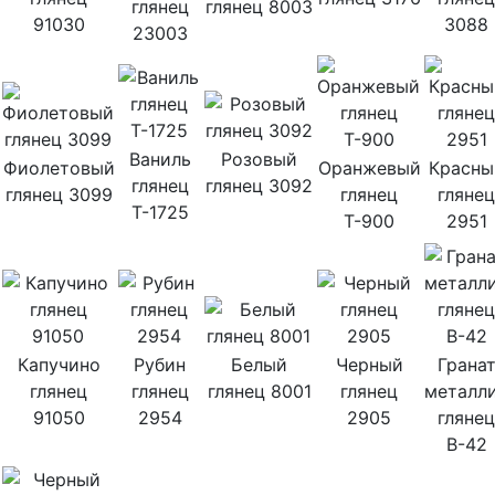
глянец
глянец 8003
91030
3088
23003
Ваниль
Розовый
Фиолетовый
Оранжевый
Красны
глянец
глянец 3092
глянец 3099
глянец
глянец
Т-1725
Т-900
2951
Капучино
Рубин
Белый
Черный
Грана
глянец
глянец
глянец 8001
глянец
металл
91050
2954
2905
глянец
В-42