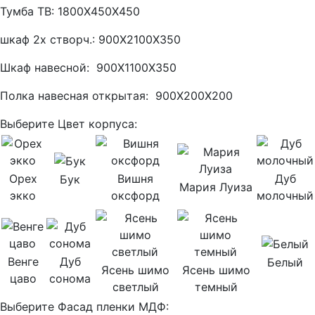
Тумба ТВ: 1800Х450Х450
шкаф 2х створч.: 900Х2100Х350
Шкаф навесной: 900Х1100Х350
Полка навесная открытая: 900Х200Х200
Выберите Цвет корпуса:
Орех
Вишня
Дуб
Бук
Мария Луиза
экко
оксфорд
молочный
Венге
Дуб
Белый
Ясень шимо
Ясень шимо
цаво
сонома
светлый
темный
Выберите Фасад пленки МДФ: