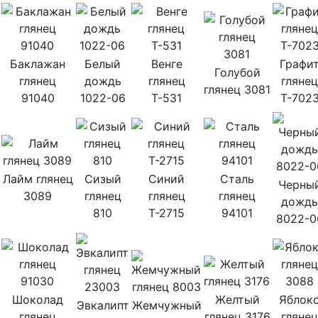
Баклажан
Белый
Венге
Графи
Голубой
глянец
дождь
глянец
глянец
глянец 3081
91040
1022-06
Т-531
Т-702
Лайм глянец
Сизый
Синий
Сталь
Черны
3089
глянец
глянец
глянец
дождь
810
Т-2715
94101
8022-0
Шоколад
Желтый
Яблок
Эвкалипт
Жемчужный
глянец
глянец 3176
глянец