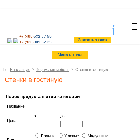
i
svoiamebel@yandex.ru
+7 (495)
532-57-59
Заказать звонок
+7 (926)
009-82-35
Меню каталог
K
>
>
-
На главную
Корпусная мебель
Стенки в гостиную
Стенки в гостиную
Поиск продукта в этой категории
Название
от
до
Цена
Прямые
Угловые
Модульные