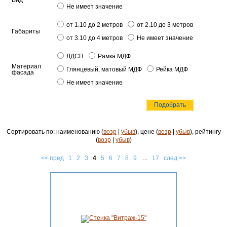
Вид
Не имеет значение
от 1.10 до 2 метров
от 2.10 до 3 метров
Габариты
от 3.10 до 4 метров
Не имеет значение
ЛДСП
Рамка МДФ
Материал
Глянцевый, матовый МДФ
Рейка МДФ
фасада
Не имеет значение
Сортировать по: наименованию (
возр
|
убыв
), цене (
возр
|
убыв
), рейтингу
(
возр
|
убыв
)
<< пред
1
2
3
4
5
6
7
8
9
...
17
след >>