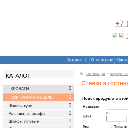
+7 
Каталог
О магазине
Как з
K
>
-
На главную
Корпусная
КАТАЛОГ
Стенки в гости
КРОВАТИ
КОРПУСНАЯ МЕБЕЛЬ
Поиск продукта в это
Шкафы-купе
Название
от
Распашные шкафы
Цена
Шкафы угловые
Вид
Прямые