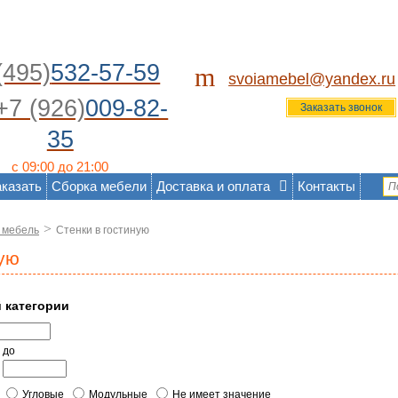
(495)
532-57-59
m
svoiamebel@yandex.ru
+7 (926)
009-82-
Заказать звонок
35
с 09:00 до 21:00
аказать
Сборка мебели
Доставка и оплата
Контакты
>
 мебель
Стенки в гостиную
ную
й категории
до
Угловые
Модульные
Не имеет значение