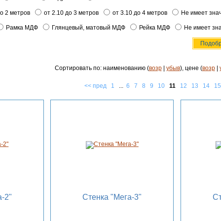
до 2 метров
от 2.10 до 3 метров
от 3.10 до 4 метров
Не имеет зна
Рамка МДФ
Глянцевый, матовый МДФ
Рейка МДФ
Не имеет зн
Сортировать по: наименованию (
возр
|
убыв
), цене (
возр
|
<< пред
1
...
6
7
8
9
10
11
12
13
14
15
-2"
Стенка "Мега-3"
Ст