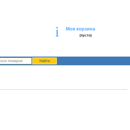
i
Моя корзина
(пусто)