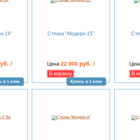
н-14"
Стенка "Модерн-15"
Сте
J
J
руб.
22 000 руб.
Цена
Цен
ь в 1 клик
Купить в 1 клик