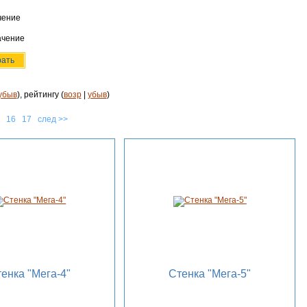
чение
ачение
убыв
), рейтингу (
возр
|
убыв
)
16
17
след >>
енка "Мега-4"
Стенка "Мега-5"