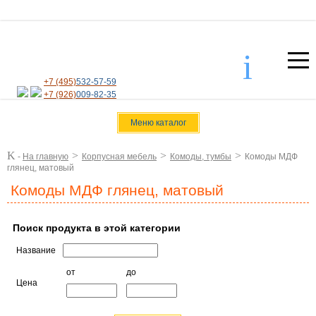
i
+7 (495)
532-57-59
+7 (926)
009-82-35
Меню каталог
K
>
>
>
-
На главную
Корпусная мебель
Комоды, тумбы
Комоды МДФ
глянец, матовый
Комоды МДФ глянец, матовый
Поиск продукта в этой категории
Название
от
до
Цена