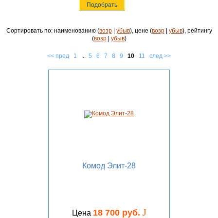
Сортировать по: наименованию (
возр
|
убыв
), цене (
возр
|
убыв
), рейтингу
(
возр
|
убыв
)
<< пред
1
...
5
6
7
8
9
10
11
след >>
Комод Элит-28
J
18 700 руб.
Цена