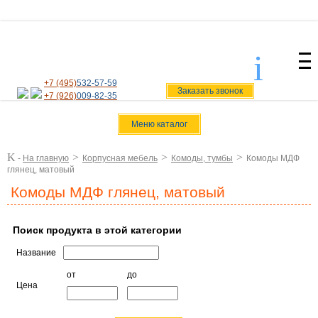
i
svoiamebel@yandex.ru
+7 (495)
532-57-59
Заказать звонок
+7 (926)
009-82-35
Меню каталог
K
>
>
>
-
На главную
Корпусная мебель
Комоды, тумбы
Комоды МДФ
глянец, матовый
Комоды МДФ глянец, матовый
Поиск продукта в этой категории
Название
от
до
Цена