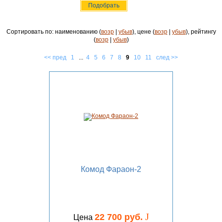
Сортировать по: наименованию (
возр
|
убыв
), цене (
возр
|
убыв
), рейтингу
(
возр
|
убыв
)
<< пред
1
...
4
5
6
7
8
9
10
11
след >>
Комод Фараон-2
J
22 700 руб.
Цена