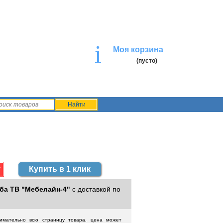
i
Моя корзина
(пусто)
Купить в 1 клик
ба ТВ "Мебелайн-4"
с доставкой по
нимательно всю страницу товара, цена может