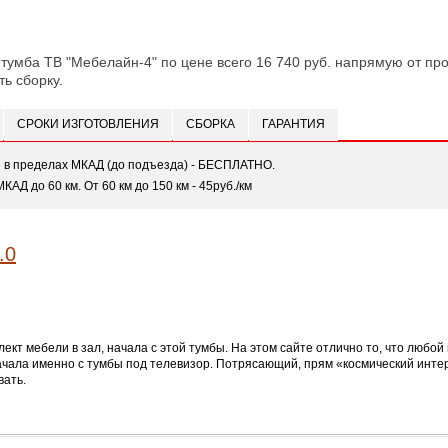
 тумба ТВ "Мебелайн-4" по цене всего 16 740 руб. напрямую от про
ть сборку.
СРОКИ ИЗГОТОВЛЕНИЯ
СБОРКА
ГАРАНТИЯ
е в пределах МКАД (до подъезда) - БЕСПЛАТНО.
МКАД до 60 км. От 60 км до 150 км - 45руб./км
ект мебели в зал, начала с этой тумбы. На этом сайте отлично то, что любо
чала именно с тумбы под телевизор. Потрясающий, прям «космический интерь
вать.