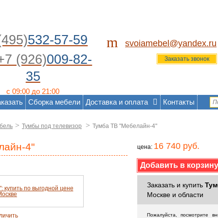
(495)
532-57-59
m
svoiamebel@yandex.ru
+7 (926)
009-82-
Заказать звонок
35
с 09:00 до 21:00
аказать
Сборка мебели
Доставка и оплата
Контакты
>
>
бель
Тумбы под телевизор
Тумба ТВ "Мебелайн-4"
лайн-4"
16 740 руб.
цена:
Заказать и купить
Тум
Москве и области
личить
Пожалуйста, посмотрите в