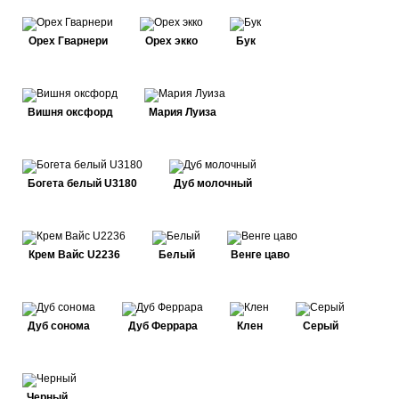
Орех Гварнери
Орех экко
Бук
Вишня оксфорд
Мария Луиза
Богета белый U3180
Дуб молочный
Крем Вайс U2236
Белый
Венге цаво
Дуб сонома
Дуб Феррара
Клен
Серый
Черный