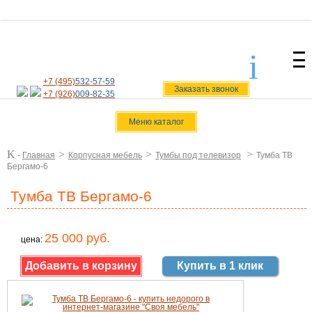
i
svoiamebel@yandex.ru
+7 (495)
532-57-59
Заказать звонок
+7 (926)
009-82-35
Меню каталог
K
>
>
>
-
Главная
Корпусная мебель
Тумбы под телевизор
Тумба ТВ
Бергамо-6
Тумба ТВ Бергамо-6
25 000 руб.
цена:
Купить в 1 клик