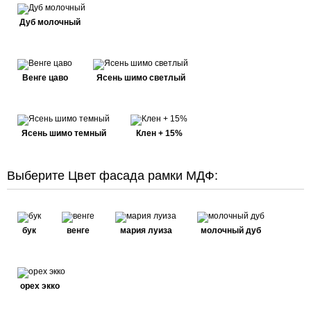
Дуб молочный
Венге цаво
Ясень шимо светлый
Ясень шимо темный
Клен + 15%
Выберите Цвет фасада рамки МДФ:
бук
венге
мария луиза
молочный дуб
орех экко