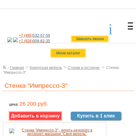
i
svoiamebel@yandex.ru
+7 (495)
532-57-59
Заказать звонок
+7 (926)
009-82-35
Меню каталог
K
>
>
>
-
Главная
Корпусная мебель
Стенки в гостиную
Стенка
"Импрессо-3"
Стенка "Импрессо-3"
26 200 руб.
цена:
Купить в 1 клик