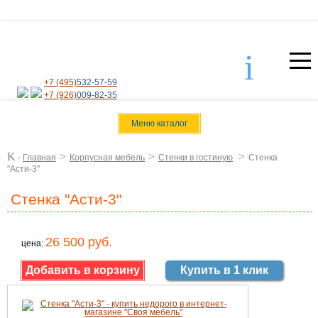
i
+7 (495)
532-57-59
+7 (926)
009-82-35
Меню каталог
K
>
>
>
-
Главная
Корпусная мебель
Стенки в гостиную
Стенка
"Асти-3"
Стенка "Асти-3"
26 500 руб.
цена:
Купить в 1 клик