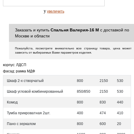
y
увеличить
Заказать и купить
Спальня Валерия-16 М
с доставкой по
Москве и области
Пожалуйста, посмотрите внимательно всю страницу товара, цена может
зависеть от выбираемых Вами параметров изделия.
корпус: ЛДСП
фасад: рамка МДФ
Шкаф 2-х створчатый
800
2150
530
Шкаф угловой комбинированный
850/850
2150
530
Комод
800
830
440
Тумба прикроватная 2шт.
400
474
410
Пано с зеркалом
800
600
20