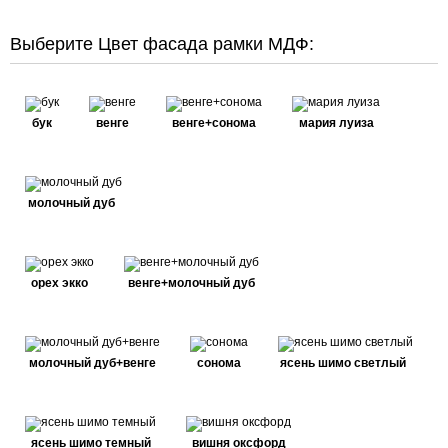
Выберите Цвет фасада рамки МДФ:
бук
венге
венге+сонома
мария луиза
молочный дуб
орех экко
венге+молочный дуб
молочный дуб+венге
сонома
ясень шимо светлый
ясень шимо темный
вишня оксфорд