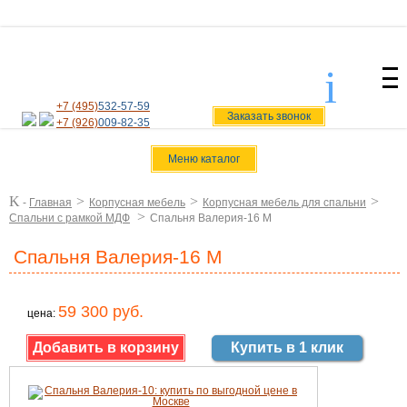
i
svoiamebel@yandex.ru
+7 (495)
532-57-59
Заказать звонок
+7 (926)
009-82-35
Меню каталог
K
>
>
>
-
Главная
Корпусная мебель
Корпусная мебель для спальни
>
Спальни с рамкой МДФ
Спальня Валерия-16 М
Спальня Валерия-16 М
59 300 руб.
цена:
Купить в 1 клик