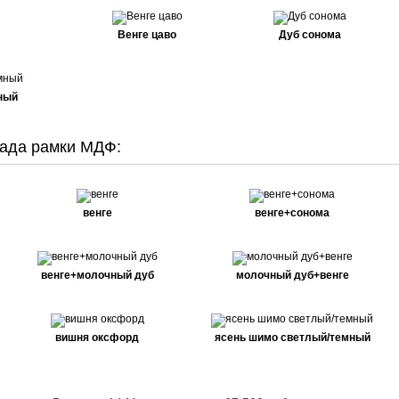
Венге цаво
Дуб сонома
ный
ада рамки МДФ:
венге
венге+сонома
венге+молочный дуб
молочный дуб+венге
вишня оксфорд
ясень шимо светлый/темный