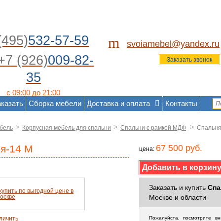
(495)
532-57-59
m
svoiamebel@yandex.ru
+7 (926)
009-82-
Заказать звонок
35
с 09:00 до 21:00
аказать
Сборка мебели
Доставка и оплата
Контакты
>
>
>
бель
Корпусная мебель для спальни
Спальни с рамкой МДФ
Спальня
я-14 М
67 500 руб.
цена:
Заказать и купить
Спа
Москве и области
личить
Пожалуйста, посмотрите в