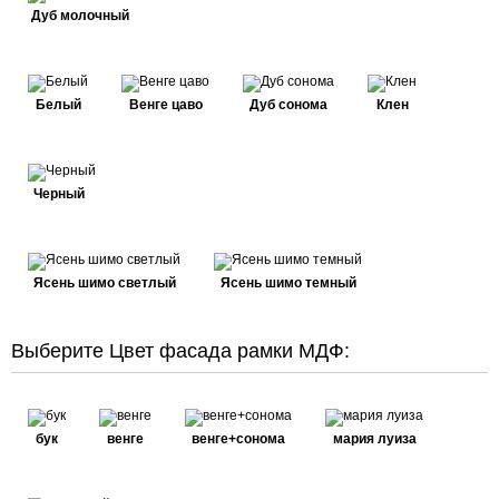
Дуб молочный
Белый
Венге цаво
Дуб сонома
Клен
Черный
Ясень шимо светлый
Ясень шимо темный
Выберите Цвет фасада рамки МДФ:
бук
венге
венге+сонома
мария луиза