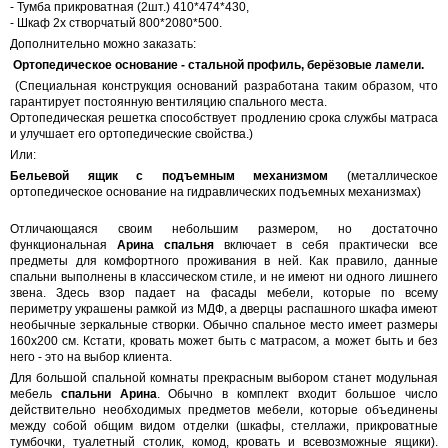
- Тумба прикроватная (2шт.) 410*474*430,
- Шкаф 2х створчатый 800*2080*500.
Дополнительно можно заказать:
Ортопедическое основание
- стальной профиль, берёзовые ламели.
(Специальная конструкция оснований разработана таким образом, что
гарантирует постоянную вентиляцию спального места.
Ортопедическая решетка способствует продлению срока службы матраса
и улучшает его ортопедические свойства.)
Или:
Бельевой ящик с подъемным механизмом
(металлическое
ортопедическое основание на гидравлических подъемных механизмах)
Отличающаяся своим небольшим размером, но достаточно
функциональная
Арина спальня
включает в себя практически все
предметы для комфортного проживания в ней. Как правило, данные
спальни выполнены в классическом стиле, и не имеют ни одного лишнего
звена. Здесь взор падает на фасады мебели, которые по всему
периметру украшены рамкой из МДФ, а дверцы распашного шкафа имеют
необычные зеркальные створки. Обычно спальное место имеет размеры
160х200 см. Кстати, кровать может быть с матрасом, а может быть и без
него - это на выбор клиента.
Для большой спальной комнаты прекрасным выбором станет модульная
мебель
спальни Арина
. Обычно в комплект входит большое число
действительно необходимых предметов мебели, которые объединены
между собой общим видом отделки (шкафы, стеллажи, прикроватные
тумбочки, туалетный столик, комод, кровать и всевозможные ящики).