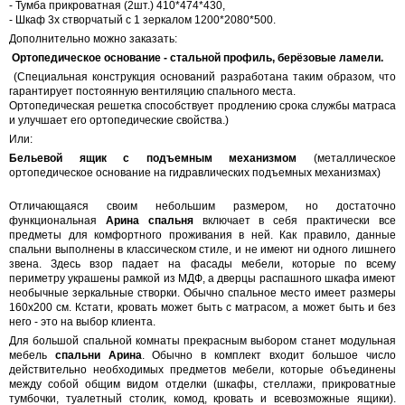
- Тумба прикроватная (2шт.) 410*474*430,
- Шкаф 3х створчатый с 1 зеркалом 1200*2080*500.
Дополнительно можно заказать:
Ортопедическое основание
- стальной профиль, берёзовые ламели.
(Специальная конструкция оснований разработана таким образом, что
гарантирует постоянную вентиляцию спального места.
Ортопедическая решетка способствует продлению срока службы матраса
и улучшает его ортопедические свойства.)
Или:
Бельевой ящик с подъемным механизмом
(металлическое
ортопедическое основание на гидравлических подъемных механизмах)
Отличающаяся своим небольшим размером, но достаточно
функциональная
Арина спальня
включает в себя практически все
предметы для комфортного проживания в ней. Как правило, данные
спальни выполнены в классическом стиле, и не имеют ни одного лишнего
звена. Здесь взор падает на фасады мебели, которые по всему
периметру украшены рамкой из МДФ, а дверцы распашного шкафа имеют
необычные зеркальные створки. Обычно спальное место имеет размеры
160х200 см. Кстати, кровать может быть с матрасом, а может быть и без
него - это на выбор клиента.
Для большой спальной комнаты прекрасным выбором станет модульная
мебель
спальни Арина
. Обычно в комплект входит большое число
действительно необходимых предметов мебели, которые объединены
между собой общим видом отделки (шкафы, стеллажи, прикроватные
тумбочки, туалетный столик, комод, кровать и всевозможные ящики).