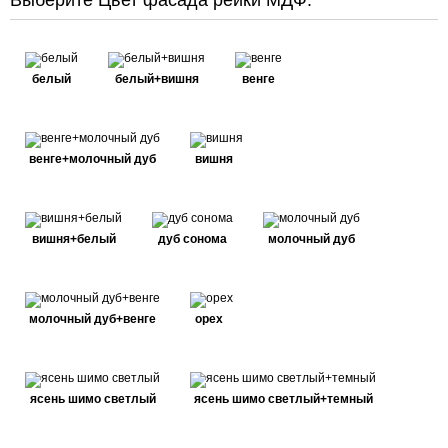
Выберите Цвет фасада рейки МДФ:
белый
белый+вишня
венге
венге+молочный дуб
вишня
вишня+белый
дуб сонома
молочный дуб
молочный дуб+венге
орех
ясень шимо светлый
ясень шимо светлый+темный