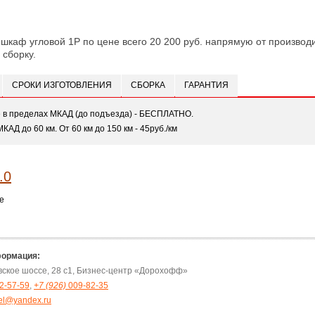
 шкаф угловой 1Р по цене всего 20 200 руб. напрямую от производи
 сборку.
СРОКИ ИЗГОТОВЛЕНИЯ
СБОРКА
ГАРАНТИЯ
е в пределах МКАД (до подъезда) - БЕСПЛАТНО.
МКАД до 60 км. От 60 км до 150 км - 45руб./км
е
формация:
овское шоссе, 28 с1, Бизнес-центр «Дорохофф»
2-57-59
,
+7 (926)
009-82-35
el@yandex.ru