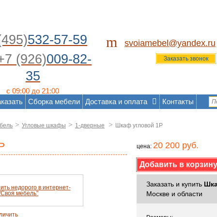
(495)
532-57-59
m
svoiamebel@yandex.ru
+7 (926)
009-82-
Заказать звонок
35
с 09:00 до 21:00
аказать
Сборка мебели
Доставка и оплата
Контакты
>
>
>
бель
Угловые шкафы
1-дверные
Шкаф угловой 1Р
Р
20 200 руб.
цена:
Заказать и купить
Шка
Москве и области
личить