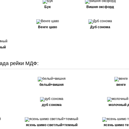
Бук
Вишня оксфорд
Венге цаво
Дуб сонома
ный
ада рейки МДФ:
белый+вишня
венге
дуб сонома
молочный 
ясень шимо светлый+темный
ясень шимо т