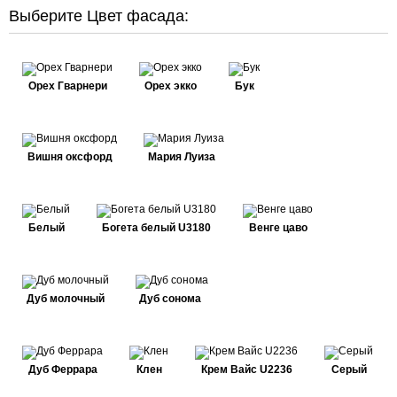
Выберите Цвет фасада:
Орех Гварнери
Орех экко
Бук
Вишня оксфорд
Мария Луиза
Белый
Богета белый U3180
Венге цаво
Дуб молочный
Дуб сонома
Дуб Феррара
Клен
Крем Вайс U2236
Серый