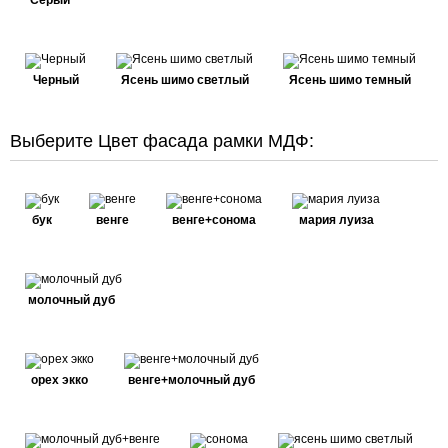
Серый
Черный
Ясень шимо светлый
Ясень шимо темный
Выберите Цвет фасада рамки МДФ:
бук
венге
венге+сонома
мария луиза
молочный дуб
орех экко
венге+молочный дуб