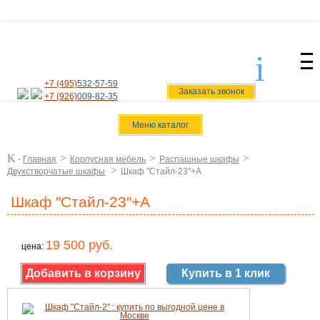
i
svoiamebel@yandex.ru
+7 (495)
532-57-59
Заказать звонок
+7 (926)
009-82-35
Меню каталог
K
>
>
>
-
Главная
Корпусная мебель
Распашные шкафы
>
Двухстворчатые шкафы
Шкаф "Стайл-23"+А
Шкаф "Стайл-23"+А
19 500 руб.
цена:
Купить в 1 клик