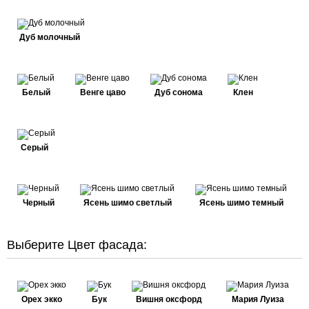
Дуб молочный
Белый
Венге цаво
Дуб сонома
Клен
Серый
Черный
Ясень шимо светлый
Ясень шимо темный
Выберите Цвет фасада:
Орех экко
Бук
Вишня оксфорд
Мария Луиза