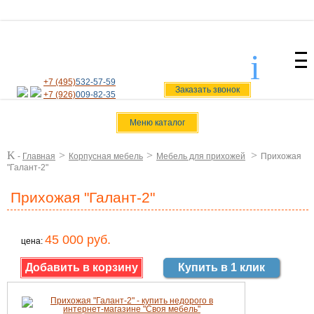
i
svoiamebel@yandex.ru
+7 (495)
532-57-59
Заказать звонок
+7 (926)
009-82-35
Меню каталог
K
>
>
>
-
Главная
Корпусная мебель
Мебель для прихожей
Прихожая
"Галант-2"
Прихожая "Галант-2"
45 000 руб.
цена:
Купить в 1 клик