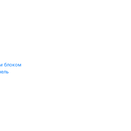
м блоком
нель