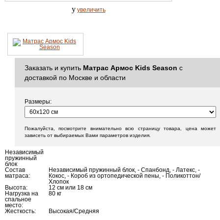
y
увеличить
Заказать и купить
Матрас Армос Kids Season
с
доставкой по Москве и области
Размеры:
Пожалуйста, посмотрите внимательно всю страницу товара, цена может
зависеть от выбираемых Вами параметров изделия.
Независимый
пружинный
блок
Состав
Независимый пружинный блок, - Спанбонд, - Латекс, -
матраса:
Кокос, - Короб из ортопедической пены, - Поликоттон/
Хлопок
Высота:
12 см или 18 см
Нагрузка на
80 кг
спальное
место:
Жесткость:
Высокая/Средняя