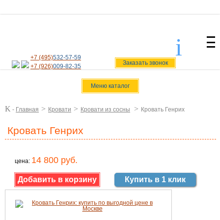
i
svoiamebel@yandex.ru
+7 (495)
532-57-59
Заказать звонок
+7 (926)
009-82-35
Меню каталог
K
>
>
>
-
Главная
Кровати
Кровати из сосны
Кровать Генрих
Кровать Генрих
14 800 руб.
цена:
Купить в 1 клик