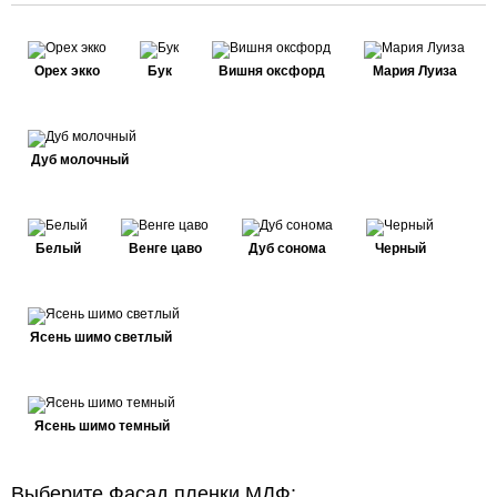
Орех экко
Бук
Вишня оксфорд
Мария Луиза
Дуб молочный
Белый
Венге цаво
Дуб сонома
Черный
Ясень шимо светлый
Ясень шимо темный
Выберите Фасад пленки МДФ: