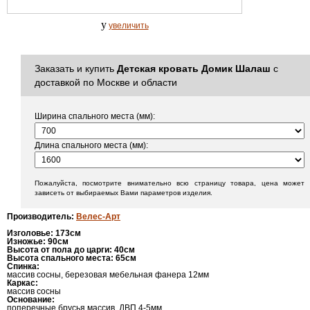
y
увеличить
Заказать и купить
Детская кровать Домик Шалаш
с
доставкой по Москве и области
Ширина спального места (мм):
Длина спального места (мм):
Пожалуйста, посмотрите внимательно всю страницу товара, цена может
зависеть от выбираемых Вами параметров изделия.
Производитель
:
Велес-Арт
Изголовье:
173см
Изножье:
90см
Высота от пола до царги:
40см
Высота спального места:
65см
Спинка:
массив сосны, березовая мебельная фанера 12мм
Каркас:
массив сосны
Основание:
поперечные брусья массив, ДВП 4-5мм