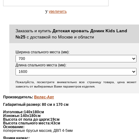
y
увеличить
Заказать и купить
Детская кровать Домик Kids Land
№25
с доставкой по Москве и области
Ширина спального места (мм):
Длина спального места (мм):
Пожалуйста, посмотрите внимательно всю страницу товара, цена может
зависеть от выбираемых Вами параметров изделия.
Производитель
:
Велес-Арт
Габаритный размер: 8
0
см x 1
70
см
Изголовье:140х
180см
Изножье:140х
180см
Высота от пола до царги:
19см
Высота спального места:
43см
Основание:
поперечные брусья массив, ДВП 4-5мм
Ящики каркас: