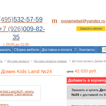
(495)
532-57-59
m
svoiamebel@yandex.ru
+7 (926)
009-82-
Заказать звонок
35
с 09:00 до 21:00
аказать
Сборка мебели
Доставка и оплата
Контакты
>
>
>
ль
Детские кровати
Детские кровати-домики
Детская кровать Домик K
ь Домик Kids Land №24
42 020 руб.
цена:
Заказать и купить
Дет
№24
с доставкой по 
личить