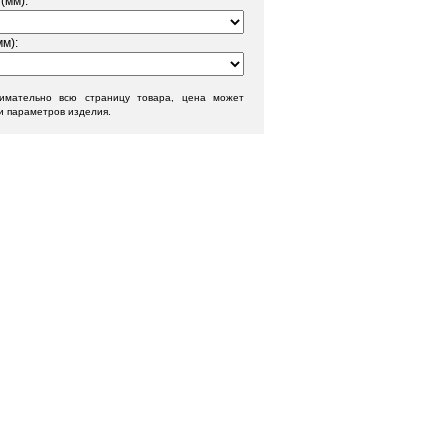
(мм):
м):
нимательно всю страницу товара, цена может
и параметров изделия.