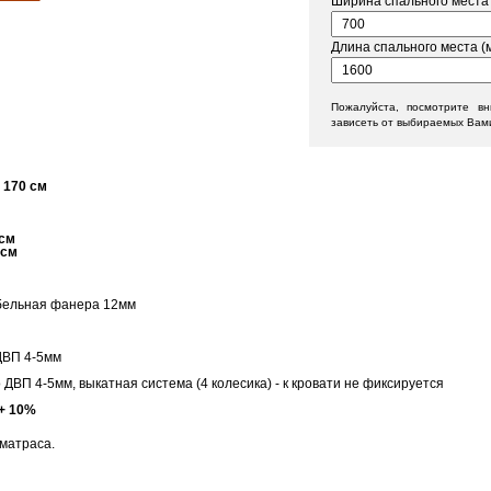
Ширина спального места 
Длина спального места (м
Пожалуйста, посмотрите в
зависеть от выбираемых Вам
 1
70
см
см
3см
ебельная фанера 12мм
ДВП 4-5мм
ДВП 4-5мм, выкатная система (4 колесика) - к кровати не фиксируется
 + 10%
 матраса.