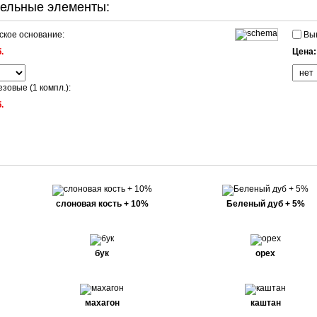
ельные элементы:
кое основание:
Вык
.
Цена
зовые (1 компл.):
.
слоновая кость + 10%
Беленый дуб + 5%
бук
орех
махагон
каштан