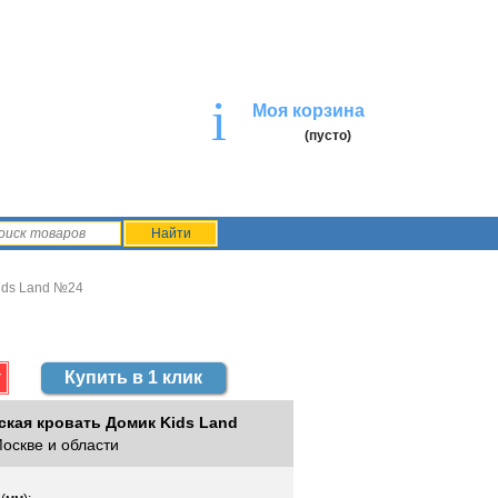
i
Моя корзина
(пусто)
ids Land №24
Купить в 1 клик
ская кровать Домик Kids Land
Москве и области