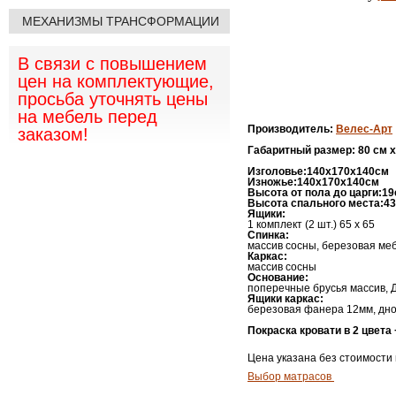
МЕХАНИЗМЫ ТРАНСФОРМАЦИИ
В связи с повышением
цен на комплектующие,
просьба уточнять цены
на мебель перед
Производитель
:
Велес-Арт
заказом!
Габаритный размер: 8
0
см x
Изголовье:140х
170х140см
Изножье:140х
170х140см
Высота от пола до царги:
19
Высота спального места:
4
Ящики:
1 комплект (2 шт.) 65 х 65
Спинка:
массив сосны, березовая м
Каркас:
массив сосны
Основание:
поперечные брусья массив, 
Ящики каркас:
березовая фанера 12мм, дно 
Покраска кровати в 2 цвета
Цена указана без стоимости
Выбор матрасов