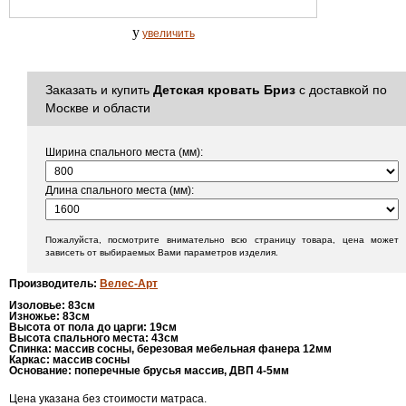
y
увеличить
Заказать и купить
Детская кровать Бриз
с доставкой по
Москве и области
Ширина спального места (мм):
Длина спального места (мм):
Пожалуйста, посмотрите внимательно всю страницу товара, цена может
зависеть от выбираемых Вами параметров изделия.
Производитель
:
Велес-Арт
Изоловье
: 83
см
Изножье
: 83
см
Высота от пола до царги
:
19см
Высота спального места
:
43см
Спинка
:
массив сосны, березовая мебельная фанера 12мм
Каркас
:
массив сосны
Основание
:
поперечные брусья массив, ДВП 4-5мм
Цена указана без стоимости матраса.