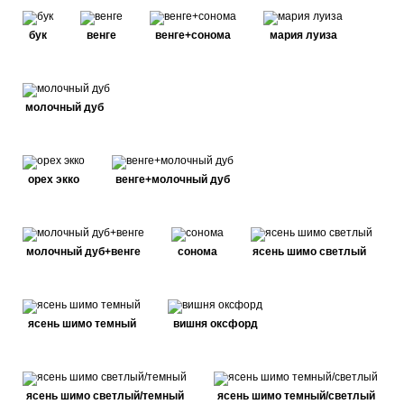
бук
венге
венге+сонома
мария луиза
молочный дуб
орех экко
венге+молочный дуб
молочный дуб+венге
сонома
ясень шимо светлый
ясень шимо темный
вишня оксфорд
ясень шимо светлый/темный
ясень шимо темный/светлый