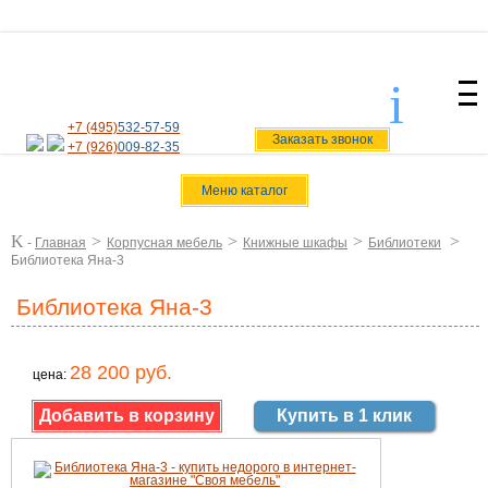
i
svoiamebel@yandex.ru
+7 (495)
532-57-59
Заказать звонок
+7 (926)
009-82-35
Меню каталог
K
>
>
>
>
-
Главная
Корпусная мебель
Книжные шкафы
Библиотеки
Библиотека Яна-3
Библиотека Яна-3
28 200 руб.
цена:
Купить в 1 клик