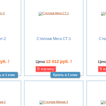
т-2
Стеллаж Мега СТ-1
Сте
J
J
руб.
12 012 руб.
Цена
Цен
ь в 1 клик
Купить в 1 клик