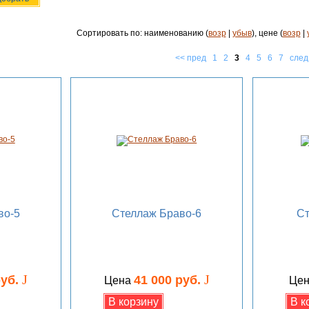
Сортировать по: наименованию (
возр
|
убыв
), цене (
возр
|
<< пред
1
2
3
4
5
6
7
след
во-5
Стеллаж Браво-6
Ст
J
J
руб.
41 000 руб.
Цена
Це