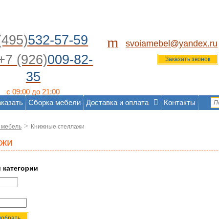
(495)
532-57-59
m
svoiamebel@yandex.ru
+7 (926)
009-82-
Заказать звонок
35
с 09:00 до 21:00
аказать
Сборка мебели
Доставка и оплата
Контакты
>
 мебель
Книжные стеллажи
ажи
й категории