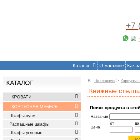
+7 
Каталог
О магазине
Как з
K
>
-
На главную
Корпусная
КАТАЛОГ
Книжные стелл
КРОВАТИ
КОРПУСНАЯ МЕБЕЛЬ
Поиск продукта в это
Шкафы-купе
Название
от
до
Распашные шкафы
Цена
Шкафы угловые