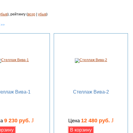
убыв
), рейтингу (
возр
|
убыв
)
 >>
еллаж Вива-1
Стеллаж Вива-2
J
J
9 230 руб.
12 480 руб.
на
Цена