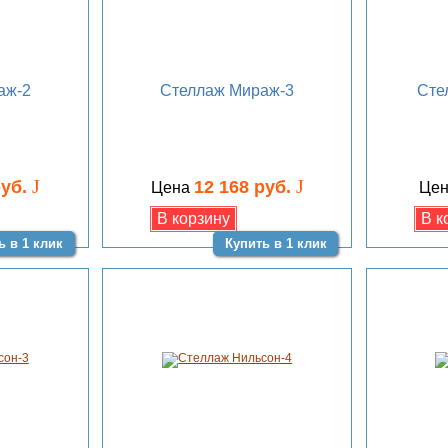
аж-2
Стеллаж Мираж-3
Сте
J
J
руб.
12 168 руб.
Цена
Це
ь в 1 клик
Купить в 1 клик