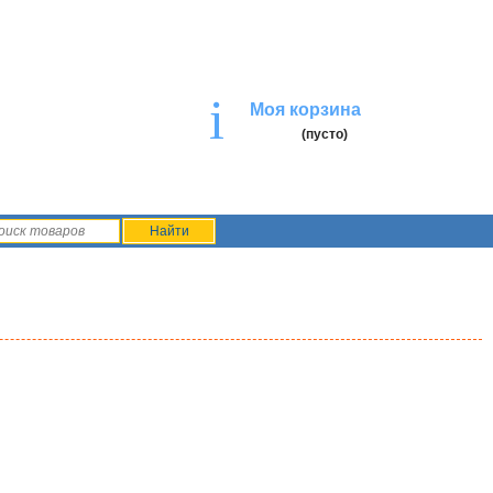
i
Моя корзина
(пусто)