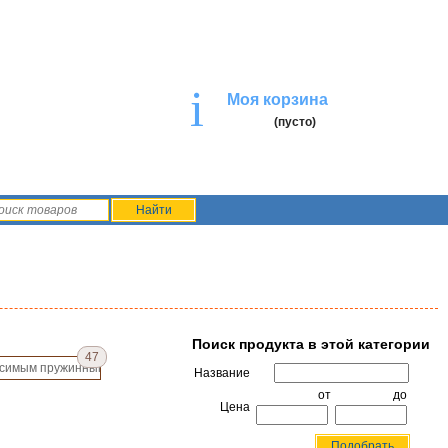
i
Моя корзина
(пусто)
Поиск продукта в этой категории
47
исимым пружинным блоком
Название
от
до
Цена