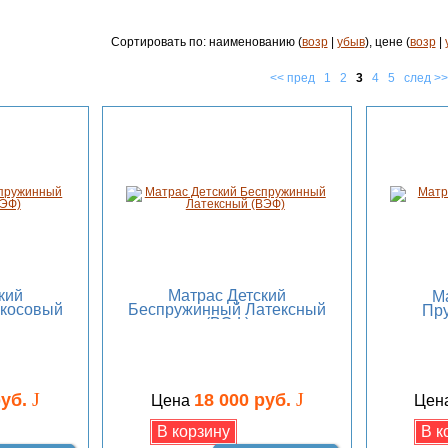
Сортировать по: наименованию (
возр
|
убыв
), цене (
возр
|
<< пред
1
2
3
4
5
след >>
кий
Матрас Детский
М
косовый
Беспружинный Латексный
Пр
(ВЭФ)
J
J
руб.
18 000 руб.
Цена
Цен