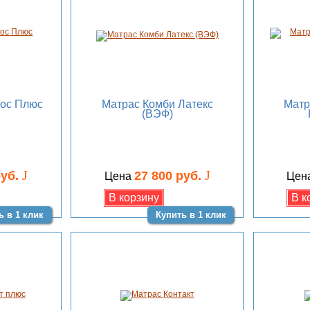
кос Плюс
Матрас Комби Латекс
Матр
(ВЭФ)
J
J
руб.
27 800 руб.
Цена
Цен
ь в 1 клик
Купить в 1 клик