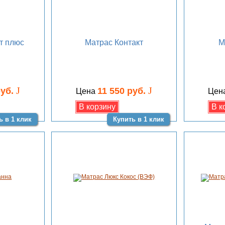
т плюс
Матрас Контакт
М
J
J
руб.
11 550 руб.
Цена
Цен
ь в 1 клик
Купить в 1 клик