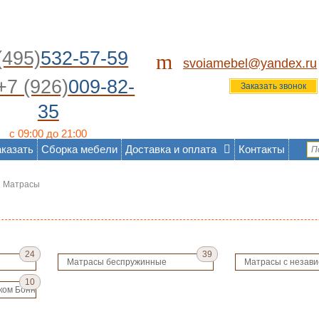
(495)
532-57-59
m
svoiamebel@yandex.ru
+7 (926)
009-82-
Заказать звонок
35
с 09:00 до 21:00
аказать
Сборка мебели
Доставка и оплата
Контакты
Матрасы
24
39
Матрасы беспружинные
Матрасы с незав
10
ком Боннель