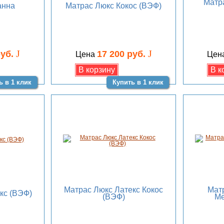
Матр
анна
Матрас Люкс Кокос (ВЭФ)
J
J
руб.
17 200 руб.
Цена
Цен
ь в 1 клик
Купить в 1 клик
Матрас Люкс Латекс Кокос
Мат
кс (ВЭФ)
(ВЭФ)
Ме