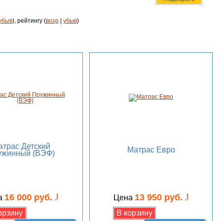
убыв
), рейтингу (
возр
|
убыв
)
атрас Детский
Матрас Евро
ужинный (ВЭФ)
J
J
16 000 руб.
13 950 руб.
а
Цена