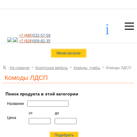
i
+7 (495)
532-57-59
+7 (926)
009-82-35
Меню каталог
K
>
>
>
-
На главную
Корпусная мебель
Комоды, тумбы
Комоды ЛДСП
Комоды ЛДСП
Поиск продукта в этой категории
Название
от
до
Цена