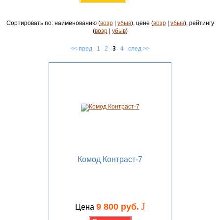
Сортировать по: наименованию (
возр
|
убыв
), цене (
возр
|
убыв
), рейтингу
(
возр
|
убыв
)
<< пред
1
2
3
4
след >>
Комод Контраст-7
J
9 800 руб.
Цена