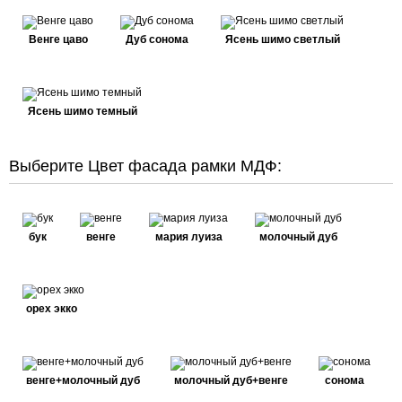
Венге цаво
Дуб сонома
Ясень шимо светлый
Ясень шимо темный
Выберите Цвет фасада рамки МДФ:
бук
венге
мария луиза
молочный дуб
орех экко
венге+молочный дуб
молочный дуб+венге
сонома