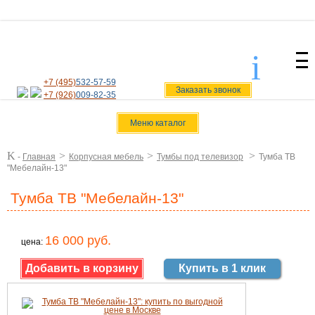
i
svoiamebel@yandex.ru
+7 (495)
532-57-59
Заказать звонок
+7 (926)
009-82-35
Меню каталог
K
>
>
>
-
Главная
Корпусная мебель
Тумбы под телевизор
Тумба ТВ
"Мебелайн-13"
Тумба ТВ "Мебелайн-13"
16 000 руб.
цена:
Купить в 1 клик