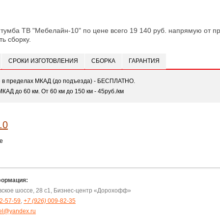
 тумба ТВ "Мебелайн-10" по цене всего 19 140 руб. напрямую от пр
ть сборку.
СРОКИ ИЗГОТОВЛЕНИЯ
СБОРКА
ГАРАНТИЯ
е в пределах МКАД (до подъезда) - БЕСПЛАТНО.
МКАД до 60 км. От 60 км до 150 км - 45руб./км
е
формация:
овское шоссе, 28 с1, Бизнес-центр «Дорохофф»
2-57-59
,
+7 (926)
009-82-35
el@yandex.ru