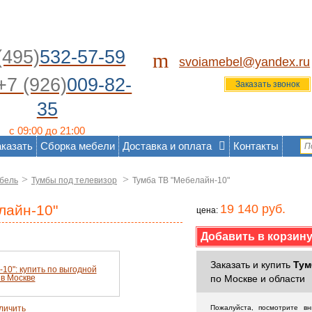
(495)
532-57-59
m
svoiamebel@yandex.ru
+7 (926)
009-82-
Заказать звонок
35
с 09:00 до 21:00
аказать
Сборка мебели
Доставка и оплата
Контакты
>
>
бель
Тумбы под телевизор
Тумба ТВ "Мебелайн-10"
лайн-10"
19 140 руб.
цена:
Заказать и купить
Тум
по Москве и области
личить
Пожалуйста, посмотрите в