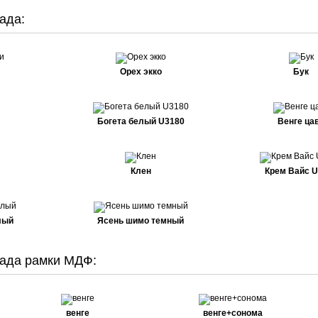
ада:
Орех экко
Бук
Богета белый U3180
Венге ца
Клен
Крем Вайс 
лый
Ясень шимо темный
ада рамки МДФ:
венге
венге+сонома