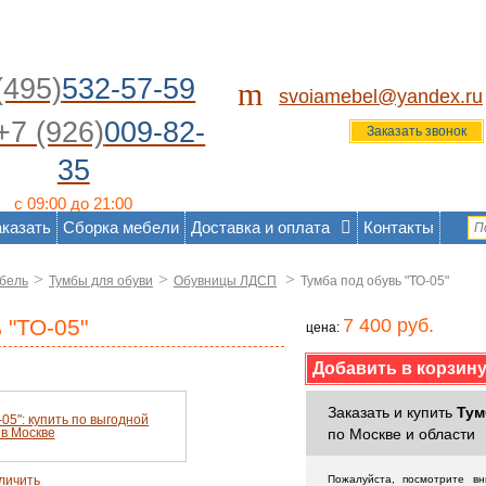
(495)
532-57-59
m
svoiamebel@yandex.ru
+7 (926)
009-82-
Заказать звонок
35
с 09:00 до 21:00
аказать
Сборка мебели
Доставка и оплата
Контакты
>
>
>
бель
Тумбы для обуви
Обувницы ЛДСП
Тумба под обувь "ТО-05"
 "ТО-05"
7 400 руб.
цена:
Заказать и купить
Тум
по Москве и области
личить
Пожалуйста, посмотрите в