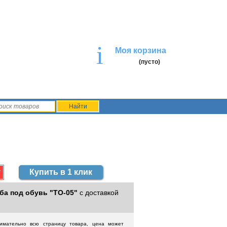
i
Моя корзина
(пусто)
Купить в 1 клик
ба под обувь "ТО-05"
с доставкой
нимательно всю страницу товара, цена может