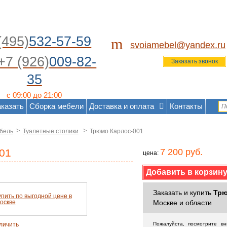
(495)
532-57-59
m
svoiamebel@yandex.ru
+7 (926)
009-82-
Заказать звонок
35
с 09:00 до 21:00
аказать
Сборка мебели
Доставка и оплата
Контакты
>
>
бель
Туалетные столики
Трюмо Карлос-001
01
7 200 руб.
цена:
Заказать и купить
Трю
Москве и области
личить
Пожалуйста, посмотрите в