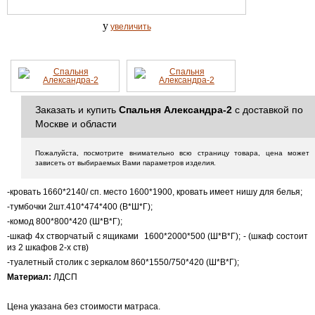
y
увеличить
Заказать и купить
Спальня Александра-2
с доставкой по
Москве и области
Пожалуйста, посмотрите внимательно всю страницу товара, цена может
зависеть от выбираемых Вами параметров изделия.
-кровать 1660*2140/ сп. место 1600*1900, кровать имеет нишу для белья;
-тумбочки 2шт.410*474*400 (В*Ш*Г);
-комод 800*800*420 (Ш*В*Г);
-шкаф 4х створчатый с ящиками 1600*2000*500 (Ш*В*Г); -
(шкаф состоит
из 2 шкафов 2-х ств)
-туалетный столик с зеркалом 860*1550/750*420 (Ш*В*Г);
Материал:
ЛДСП
Цена указана без стоимости матраса.