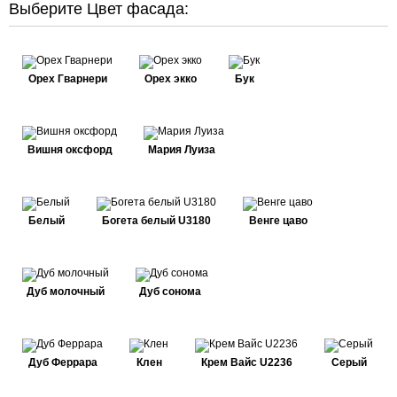
Выберите Цвет фасада:
Орех Гварнери
Орех экко
Бук
Вишня оксфорд
Мария Луиза
Белый
Богета белый U3180
Венге цаво
Дуб молочный
Дуб сонома
Дуб Феррара
Клен
Крем Вайс U2236
Серый