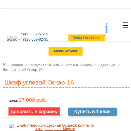
i
svoiamebel@yandex.ru
+7 (495)
532-57-59
Заказать звонок
+7 (926)
009-82-35
Меню каталог
K
>
>
>
>
-
Главная
Корпусная мебель
Угловые шкафы
2-дверные
Шкаф угловой Оскар-16
Шкаф угловой Оскар-16
27 000 руб.
цена:
Купить в 1 клик