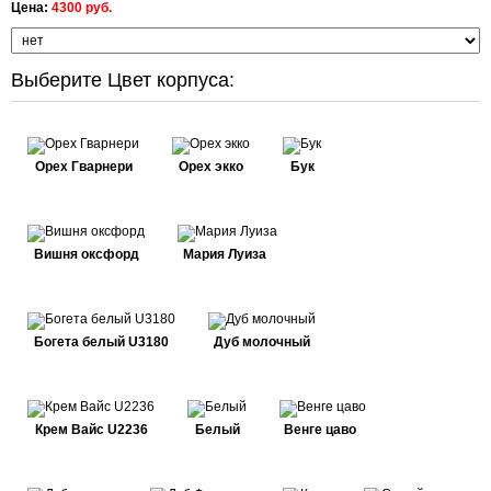
Цена:
4300 руб.
Выберите Цвет корпуса:
Орех Гварнери
Орех экко
Бук
Вишня оксфорд
Мария Луиза
Богета белый U3180
Дуб молочный
Крем Вайс U2236
Белый
Венге цаво