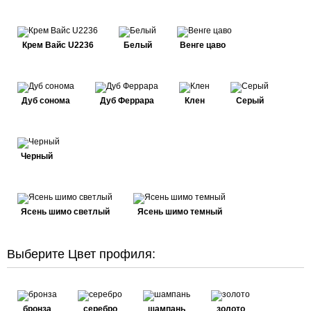
Крем Вайс U2236
Белый
Венге цаво
Дуб сонома
Дуб Феррара
Клен
Серый
Черный
Ясень шимо светлый
Ясень шимо темный
Выберите Цвет профиля:
бронза
серебро
шампань
золото