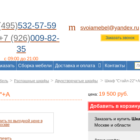
(495)
532-57-59
m
svoiamebel@yandex.ru
+7 (926)
009-82-
Заказать звонок
35
с 09:00 до 21:00
аказать
Сборка мебели
Доставка и оплата
Контакты
>
>
>
бель
Распашные шкафы
Двухстворчатые шкафы
Шкаф "Стайл-22"+А
"+А
19 500 руб.
цена:
Заказать и купить
Шка
Москве и области
личить