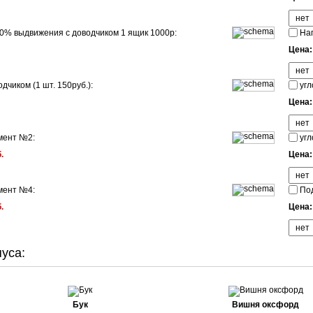
0% выдвижения с доводчиком 1 ящик 1000р:
Нап
Цена
дчиком (1 шт. 150руб.):
угл
Цена
мент №2:
угл
.
Цена
мент №4:
Под
.
Цена
уса:
Бук
Вишня оксфорд