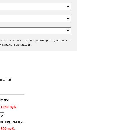
нимательно всю страницу товара, цена может
и параметров изделия.
танги)
кало:
:
1250 руб.
з под плинтус:
:
500 руб.