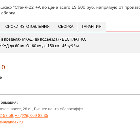
 шкаф "Стайл-22"+А по цене всего 19 500 руб. напрямую от произво
 сборку.
СРОКИ ИЗГОТОВЛЕНИЯ
СБОРКА
ГАРАНТИЯ
е в пределах МКАД (до подъезда) - БЕСПЛАТНО.
МКАД до 60 км. От 60 км до 150 км - 45руб./км
е
формация:
овское шоссе, 28 с1, Бизнес-центр «Дорохофф»
2-57-59
,
+7 (926)
009-82-35
el@yandex.ru