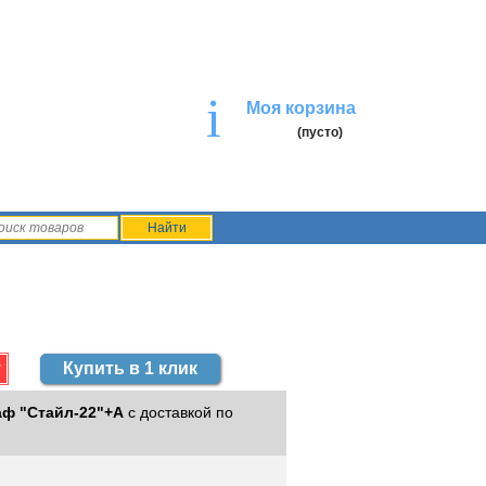
i
Моя корзина
(пусто)
Купить в 1 клик
ф "Стайл-22"+А
с доставкой по