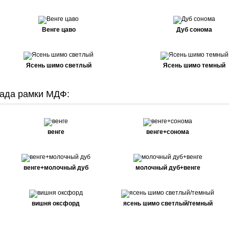
Венге цаво
Дуб сонома
Ясень шимо светлый
Ясень шимо темный
ада рамки МДФ:
венге
венге+сонома
венге+молочный дуб
молочный дуб+венге
вишня оксфорд
ясень шимо светлый/темный