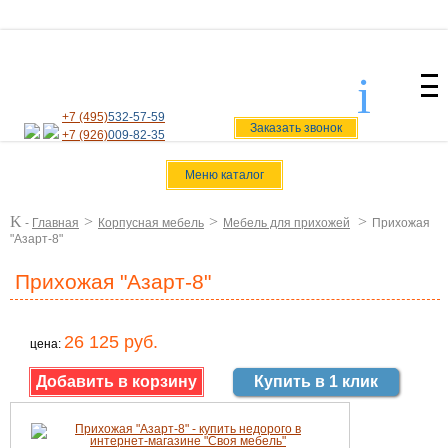
i
svoiamebel@yandex.ru
+7 (495)
532-57-59
Заказать звонок
+7 (926)
009-82-35
Меню каталог
K
>
>
>
-
Главная
Корпусная мебель
Мебель для прихожей
Прихожая
"Азарт-8"
Прихожая "Азарт-8"
26 125 руб.
цена:
Купить в 1 клик