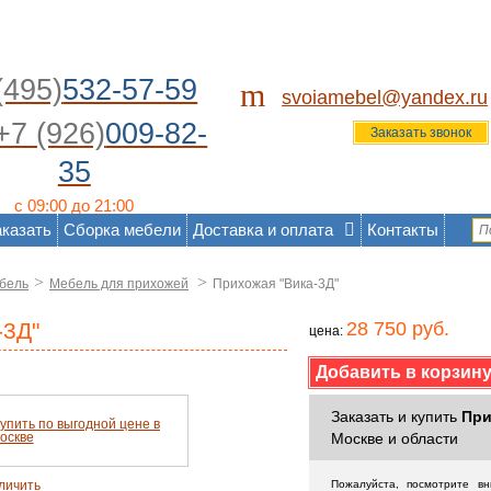
(495)
532-57-59
m
svoiamebel@yandex.ru
+7 (926)
009-82-
Заказать звонок
35
с 09:00 до 21:00
аказать
Сборка мебели
Доставка и оплата
Контакты
>
>
бель
Мебель для прихожей
Прихожая "Вика-3Д"
-3Д"
28 750 руб.
цена:
Заказать и купить
При
Москве и области
личить
Пожалуйста, посмотрите в