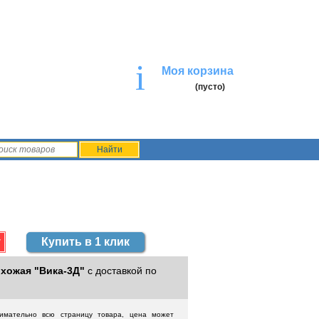
i
Моя корзина
(пусто)
Купить в 1 клик
хожая "Вика-3Д"
с доставкой по
нимательно всю страницу товара, цена может