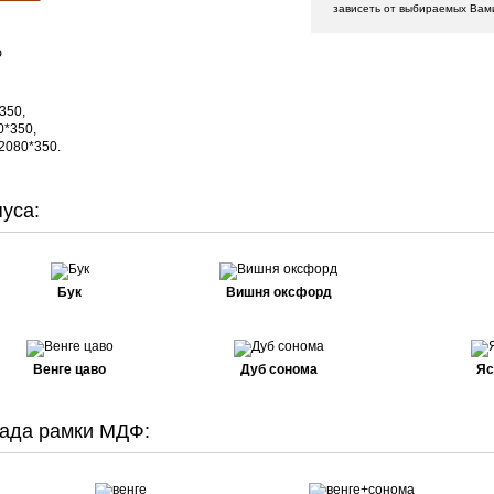
зависеть от выбираемых Вам
Ф
*350,
0*350,
2080*350.
уса:
Бук
Вишня оксфорд
Венге цаво
Дуб сонома
Яс
ада рамки МДФ: