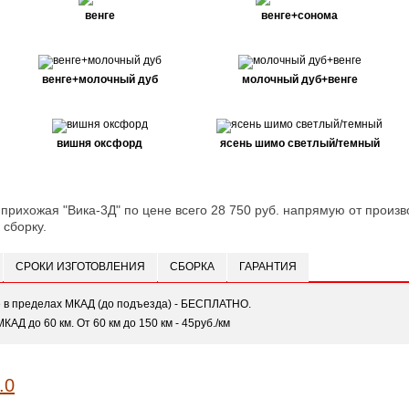
венге
венге+сонома
венге+молочный дуб
молочный дуб+венге
вишня оксфорд
ясень шимо светлый/темный
 прихожая "Вика-3Д" по цене всего 28 750 руб. напрямую от произв
 сборку.
СРОКИ ИЗГОТОВЛЕНИЯ
СБОРКА
ГАРАНТИЯ
е в пределах МКАД (до подъезда) - БЕСПЛАТНО.
МКАД до 60 км. От 60 км до 150 км - 45руб./км